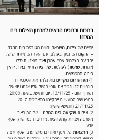
ברוכות וברוכים הבאים למרתון הצילום בים
המלח!
יומיים של צילום, השראה וחוויה מטורפת בים המלח
– המקום הכי נמוך בעולם, עם האור הכי מיוחד שיש.
יחד עם הצלמים אסף עמרן ואודי מוצני, תצללו
(למרות שאסור) לעולמות של יצירה ודיוק באור. להלן
פירוט המפגשים:
1)
מפגש זום
מקדים
בוא נלמד את הטכניקות
הצפויות לנו ונכיר את אופי הטיול אליו אנחנו יוצאים.
תאריך הזום - 13/11/25, יום חמישי, בשעה 20:00.
המפגשים המעשיים ייתקיימו בתאריכים ה 20-
21/11/25 (חמישי-שישי):
2)
צילום שקיעה בים המלח
– שליטה באור
משתנה ויצירת קומפוזיציות מרהיבות כמו שרק אסף
יודע.
3)
הרצאות
של אסף ואודי בחמישי ערב. אסף ירצה
בנושא קומפוזיציה ויצירת עיניין ויצירתיות בצילום נוף,