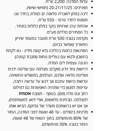
עלות הסדנה: 2,200 ש"ח.
תאריכים: 20-21/11/25 (חמישי-שישי).
לינה במלון לאונרדו פלאזה ים המלח, בחדר זוגי.
תוספת לחדר פרטי - 550 ש"ח.
ארוחת ערב וארוחת בוקר במלון כלולות במחיר.
כל המחירים כוללים מע"מ.
מקדמה בגובה 500 ש"ח תועבר במעמד שיריון
התאריך (אפשר בביט).
הסדנאות כרוכות בהליכה (לא קשה מידי) - נא לקחת
בחשבון ולבוא עם נעליים נוחות (ומגבת קטנה).
הגעה עצמית לים המלח.
דרישות ציוד וידע מוקדם: מצלמה עם שליטה ידנית
ושליטה מלאה שלכם, הצלמים, במשולש החשיפה.
עדשות כראות עינכם אך דגש על עדשה רחבה,
עדיפות למגוון כדי שתהיה האפשרות גם לצילום
רחב וגם טלה (זום). בנוסף - חצובה
איכותית
למצלמה. מבחינת פלאשים, אודי ידאג למשתתפים,
אך אם יש ברשותכם משדר של גודוקס, הביאו אותו.
מדיניות ביטולים - עד 48 שעות לפני הסדנה, החזר
של 80% מהתשלום. בתוך הטווח של 48 שעות,
החזר בגובה 30% מהתשלום.