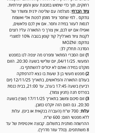
רחוקים, תוך כדי שימוש במכונת עשן והמון יצירתיות.
ציוד הכרחי
: מצלמה עם שליטה ידנית ומשדר של
גודוקס . למי שחסר ציוד מוזמן לפנות אלי ואשמח
לנסות לעזור במידה וחסר. אם אין לכם פלאשים,
ואפילו אם יש לכם, אין צורך כי התאורה עלי! רוצים
לקנות ציוד מארליך? קוד קופון בגובה 10% למוצרי
גודוקס: MOZNI
הסדנה תחלק ל3:
1)
זום הסברי המתאר ומפרט מה יצפה לנו במפגש
המעשי. 04/11/25, יום שלישי בשעה 20:30. הזום
מוקלט במידה ואתם לא יכולים להשתתף בו.
2)
מפגש מעשי בן 3 שעות בו נצא להרפתקה
בעולם התאורה והפלאשים, בתאריך 12/11/25 (יום
רביעי) בשעה 17:45 בערב, עד 21:00, בבית כנסת
בפרדס חנה (חניון צמוד).
3)
זום סיכום ומשוב בתאריך 17/11/25 (שני) בשעה
20:30. גם הזום הזה יוקלט כמובן.
עלות
: 700 ש"ח (העברה בנקאית או ביט). עלות
ללא מפגשי הזום: 600 ש"ח.
ההרשמה מותנית בתשלום. קבוצה אינטימית של עד
8 משתתפים. (כולל עוזר מדריך).