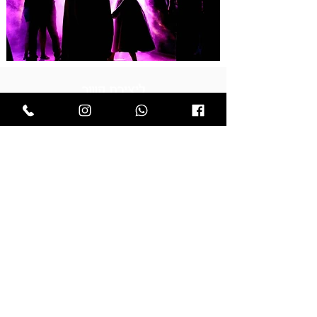
ליצירת קשר
052-7246240
uzinyo@gmail.com
שם
*
טלפון
*
אימייל
*
קראתי ואני מאשר/ת את 
מדיניות הפרטיות
.
*